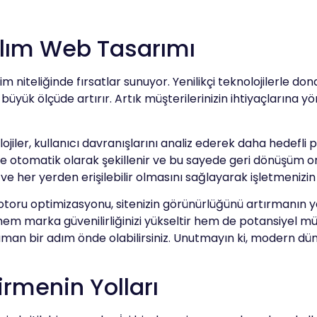
azılım Web Tasarımı
 niteliğinde fırsatlar sunuyor. Yenilikçi teknolojilerle don
yük ölçüde artırır. Artık müşterilerinizin ihtiyaçlarına yöne
ler, kullanıcı davranışlarını analiz ederek daha hedefli pa
göre otomatik olarak şekillenir ve bu sayede geri dönüşüm ora
ı ve her yerden erişilebilir olmasını sağlayarak işletmenizin e
otoru optimizasyonu, sitenizin görünürlüğünü artırmanın ya
 hem marka güvenilirliğinizi yükseltir hem de potansiyel müş
zaman bir adım önde olabilirsiniz. Unutmayın ki, modern d
irmenin Yolları