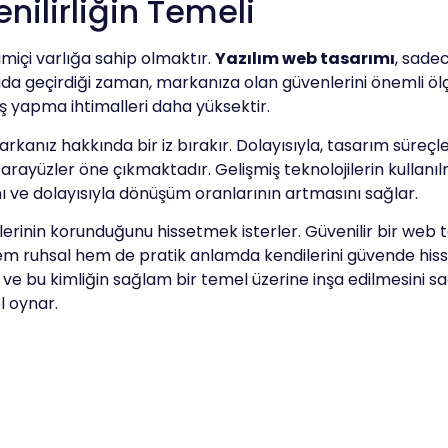
nilirliğin Temeli
rimiçi varlığa sahip olmaktır.
Yazılım web tasarımı
, sade
fada geçirdiği zaman, markanıza olan güvenlerini önemli öl
riş yapma ihtimalleri daha yüksektir.
markanız hakkında bir iz bırakır. Dolayısıyla, tasarım süre
arayüzler öne çıkmaktadır. Gelişmiş teknolojilerin kullanılma
ı ve dolayısıyla dönüşüm oranlarının artmasını sağlar.
ilerinin korunduğunu hissetmek isterler. Güvenilir bir web ta
 hem ruhsal hem de pratik anlamda kendilerini güvende hiss
r ve bu kimliğin sağlam bir temel üzerine inşa edilmesini sa
l oynar.