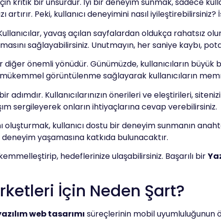
ı için kritik bir unsurdur. İyi bir deneyim sunmak, sadece k
ırır. Peki, kullanıcı deneyimini nasıl iyileştirebilirsiniz?
Kullanıcılar, yavaş açılan sayfalardan oldukça rahatsız olu
masını sağlayabilirsiniz. Unutmayın, her saniye kaybı, potan
 bir diğer önemli yönüdür. Günümüzde, kullanıcıların büyük 
mükemmel görüntülenme sağlayarak kullanıcıların memnuniy
bir adımdır. Kullanıcılarınızın önerileri ve eleştirileri, site
ım sergileyerek onların ihtiyaçlarına cevap verebilirsiniz.
 oluşturmak, kullanıcı dostu bir deneyim sunmanın anahtarıdı
ir deneyim yaşamasına katkıda bulunacaktır.
kemmelleştirip, hedeflerinize ulaşabilirsiniz. Başarılı bir
Yaz
rketleri İçin Neden Şart?
yazılım web tasarımı
süreçlerinin mobil uyumluluğunun ö