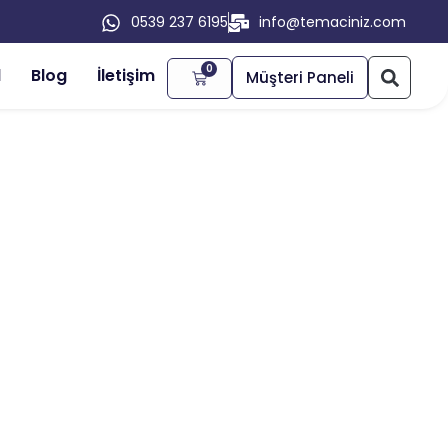
0539 237 6195
info@temaciniz.com
0
l
Blog
İletişim
Müşteri Paneli