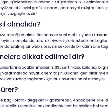
lığını güçlendiren ilk adımdır. Müşterilerin ilk izlenimlerin
üz ve etkileyici grafik tasarım, potansiyel müşterilerin ilgi
için vazgeçilmezdir!
ıl olmalıdır?
ne uyum sağlamalıdır. Responsive yani mobil uyumlu tasar
eneyimini ön planda tutarak, ziyaretçilerin istedikleri bilgi
ile donatılmış bir web sitesi, sizi sektörde bir adım öne ta
nelere dikkat edilmelidir?
surlarına odaklanmalısınız. SSL sertifikası, kullanıcı bilgile
aratması da hayati önem taşır. Kullanıcı geri bildirimleri ve
rumak ve kazanç sağlamak için bu unsurları ihmal etmeyin!
sürer?
ağlı olarak değişkenlik gösterebilir. Ancak genellikle, det
bilir. Öncelikle, beklentilerinizi net bir şekilde belirlemek,