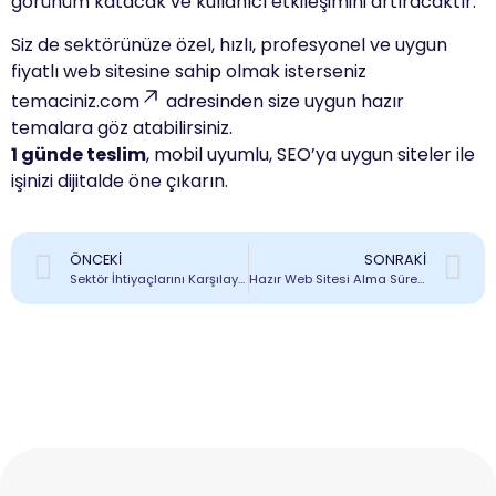
görünüm katacak ve kullanıcı etkileşimini artıracaktır.
Siz de sektörünüze özel, hızlı, profesyonel ve uygun
fiyatlı web sitesine sahip olmak isterseniz
temaciniz.com
adresinden size uygun hazır
temalara göz atabilirsiniz.
1 günde teslim
, mobil uyumlu, SEO’ya uygun siteler ile
işinizi dijitalde öne çıkarın.
ÖNCEKI
SONRAKI
Sektör İhtiyaçlarını Karşılayan Web Tasarım Modelleri
Hazır Web Sitesi Alma Sürecinde Dikkat Edilmesi Gerekenler