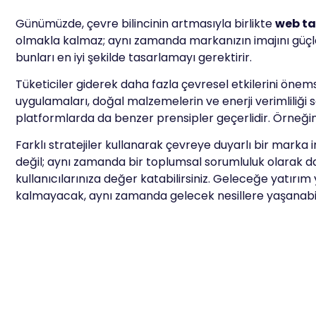
Günümüzde, çevre bilincinin artmasıyla birlikte
web t
olmakla kalmaz; aynı zamanda markanızın imajını güçlend
bunları en iyi şekilde tasarlamayı gerektirir.
Tüketiciler giderek daha fazla çevresel etkilerini önems
uygulamaları, doğal malzemelerin ve enerji verimliliği 
platformlarda da benzer prensipler geçerlidir. Örneğin, 
Farklı stratejiler kullanarak çevreye duyarlı bir marka i
değil; aynı zamanda bir toplumsal sorumluluk olarak da
kullanıcılarınıza değer katabilirsiniz. Geleceğe yatır
kalmayacak, aynı zamanda gelecek nesillere yaşanabili