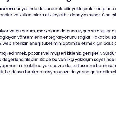
asarım
dünyasında da sürdürülebilir yaklaşımlar ön plana ç
irir ve kullanıcılara etkileyici bir deneyim sunar. Öne çı
iyor ve bu durum, markaların da buna uygun stratejiler geli
sağlayan yöntemlerin entegrasyonunu sağlar. Fakat bu sadece
web sitenizin enerji tüketimini optimize etmek için basit am
majı edinmek, potansiyel müşteri kitlenizi genişletir. Sürdür
 değerlendirilebilir. Siz de bu yenilikçi yaklaşım sayesin
ım yapmanın en akıllıca yolu, çevre dostu tasarımı benims
r bir dünya bırakma misyonunuzu da yerine getirebilirsini