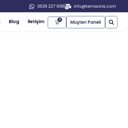
0539 237 6195
info@temaciniz.com
0
l
Blog
İletişim
Müşteri Paneli