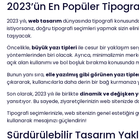
2023’ün En Popüler Tipograf
2023 yılı,
web tasarım
dünyasında tipografi konusunda de
istiyorsanız, doğru tipografi seçimleri yapmak sizin elin
taşıyacak.
Öncelikle,
büyük yazı tipleri
ile cesur bir yaklaşım sergi
yöntemlerinden biri olacak. Ayrıca, minimalizmin merke
açık alan kullanımı ve bol boşluk bırakma konusunda m
Bunun yanı sıra,
elle yazılmış gibi görünen yazı tiple
çıkararak, kullanıcılarla daha derin bir bağ kurmanıza
Son olarak, 2023 yılı ile birlikte
dinamik ve değişken ya
yansıtıyor. Bu sayede, ziyaretçilerinizin web sitenizde 
Tipografi seçimlerinizle, web sitenizin genel estetiğin
kullanarak mesajınızı güçlendirin!
Sürdürülebilir Tasarım Ya