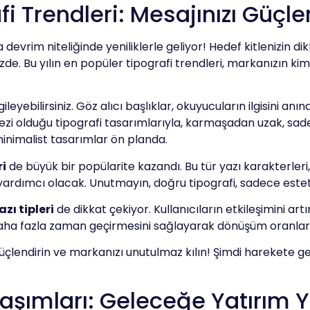
i Trendleri: Mesajınızı Güçle
vrim niteliğinde yeniliklerle geliyor! Hedef kitlenizin dikk
izde. Bu yılın en popüler tipografi trendleri, markanızın ki
leyebilirsiniz. Göz alıcı başlıklar, okuyucuların ilgisini anı
zi olduğu tipografi tasarımlarıyla, karmaşadan uzak, sade
inimalist tasarımlar ön planda.
ri
de büyük bir popülarite kazandı. Bu tür yazı karakterleri
 yardımcı olacak. Unutmayın, doğru tipografi, sadece estet
zı tipleri
de dikkat çekiyor. Kullanıcıların etkileşimini artır
daha fazla zaman geçirmesini sağlayarak dönüşüm oranlarınız
i güçlendirin ve markanızı unutulmaz kılın! Şimdi harekete 
klaşımları: Geleceğe Yatırım