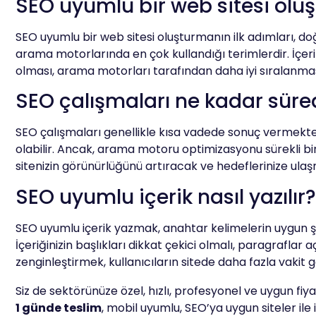
SEO uyumlu bir web sitesi oluş
SEO uyumlu bir web sitesi oluşturmanın ilk adımları, do
arama motorlarında en çok kullandığı terimlerdir. İçerik
olması, arama motorları tarafından daha iyi sıralanma
SEO çalışmaları ne kadar süre
SEO çalışmaları genellikle kısa vadede sonuç vermekten
olabilir. Ancak, arama motoru optimizasyonu sürekli bir 
sitenizin görünürlüğünü artıracak ve hedeflerinize ula
SEO uyumlu içerik nasıl yazılır?
SEO uyumlu içerik yazmak, anahtar kelimelerin uygun şeki
İçeriğinizin başlıkları dikkat çekici olmalı, paragraflar a
zenginleştirmek, kullanıcıların sitede daha fazla vakit g
Siz de sektörünüze özel, hızlı, profesyonel ve uygun fiy
1 günde teslim
, mobil uyumlu, SEO’ya uygun siteler ile iş