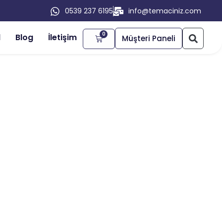
0539 237 6195
info@temaciniz.com
0
l
Blog
İletişim
Müşteri Paneli