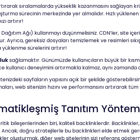
rtırarak sıralamalarda yükseklik kazanmasını sağlayan kritik
şturma sürecinin merkezinde yer almalıdır. Hızlı yüklenen b
zı artırır!
k Dağıtım Ağı) kullanmayı düşünmelisiniz. CDN’ler, site içe
ur. Ayrıca, gereksiz dosyaları temizlemek ve resimleri sıkı
yüklenme sürelerini artırır!
luk
sağlamaktır. Günümüzde kullanıcıların büyük bir kısmı m
e kullanıcı deneyimini artırmakla kalmaz, aynı zamanda a
nizdeki sayfaların yapısını açık bir şekilde gösterebilirsin
arı, web sitenizin hızını ve performansını artırarak tüm st
matikleşmiş Tanıtım Yönteml
tik bileşenlerinden biri, kaliteli backlinklerdir. Backlinkl
r. Ancak, doğru stratejilerle bu backlinkleri elde etmek gerek
kler oluşturmak, diğer web sitelerinin sizi referans gösterm