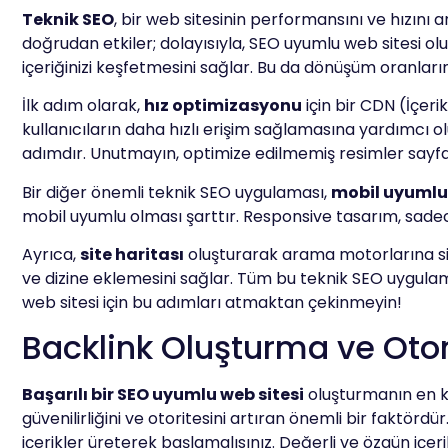
Teknik SEO
, bir web sitesinin performansını ve hızını a
doğrudan etkiler; dolayısıyla, SEO uyumlu web sitesi olu
içeriğinizi keşfetmesini sağlar. Bu da dönüşüm oranlarını
İlk adım olarak,
hız optimizasyonu
için bir CDN (İçeri
kullanıcıların daha hızlı erişim sağlamasına yardımcı ol
adımdır. Unutmayın, optimize edilmemiş resimler sayfa 
Bir diğer önemli teknik SEO uygulaması,
mobil uyumlu
mobil uyumlu olması şarttır. Responsive tasarım, sadec
Ayrıca,
site haritası
oluşturarak arama motorlarına site
ve dizine eklemesini sağlar. Tüm bu teknik SEO uygulamal
web sitesi için bu adımları atmaktan çekinmeyin!
Backlink Oluşturma ve Oto
Başarılı bir SEO uyumlu web sitesi
oluşturmanın en kri
güvenilirliğini ve otoritesini artıran önemli bir faktördü
içerikler üreterek başlamalısınız. Değerli ve özgün içeri