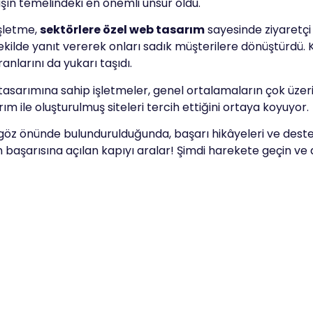
tışın temelindeki en önemli unsur oldu.
işletme,
sektörlere özel web tasarım
sayesinde ziyaretçi s
r şekilde yanıt vererek onları sadık müşterilere dönüştürdü
larını da yukarı taşıdı.
b tasarımına sahip işletmeler, genel ortalamaların çok üzerin
arım ile oluşturulmuş siteleri tercih ettiğini ortaya koyuyor.
 göz önünde bulundurulduğunda, başarı hikâyeleri ve destek
izin başarısına açılan kapıyı aralar! Şimdi harekete geçin v