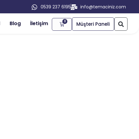
0539 237 6195
info@temaciniz.com
0
l
Blog
İletişim
Müşteri Paneli