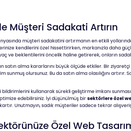
le Müşteri Sadakati Artırın
ünyasında müşteri sadakatini artırmanın en etkili yollarında
lerinize kendilerini özel hissettirirken, markanızla daha gü
iyaç ve beklentilerini öncelik haline getirerek, onların sad
rın satın alma kararlarını büyük ölçüde etkiler. Bir ziyaretç
neyim sunmuş olursunuz. Bu da satın alma olasılığını artırır
i bildirimlerini kullanarak sürekli geliştirme imkanı sunmasıd
ptimize edebilirsiniz. İyi düşünülmüş bir
sektörlere özel w
ıkartır. Unutmayın, sadık müşteriler sadece tekrar alışve
ektörünüze Özel Web Tasarım