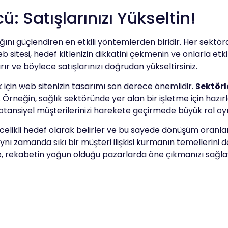
: Satışlarınızı Yükseltin!
ığını güçlendiren en etkili yöntemlerden biridir. Her sektörde
itesi, hedef kitlenizin dikkatini çekmenin ve onlarla etkili 
rır ve böylece satışlarınızı doğrudan yükseltirsiniz.
 için web sitenizin tasarımı son derece önemlidir.
Sektörl
Örneğin, sağlık sektöründe yer alan bir işletme için hazırla
r, potansiyel müşterilerinizi harekete geçirmede büyük rol oy
celikli hedef olarak belirler ve bu sayede dönüşüm oranların
nı zamanda sıkı bir müşteri ilişkisi kurmanın temellerini d
de, rekabetin yoğun olduğu pazarlarda öne çıkmanızı sağlay