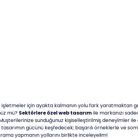
şletmeler için ayakta kalmanın yolu fark yaratmaktan ge
ünüz mü?
Sektörlere özel web tasarım
ile markanızı sade
 Müşterilerinize sunduğunuz kişiselleştirilmiş deneyimler ile
tasarımın gücünü keşfedecek; başarılı örneklerle ve somu
ıçrama yapmanın yollarını birlikte inceleyelim!