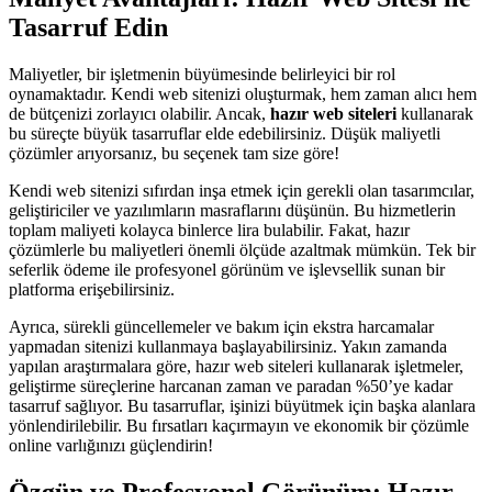
Tasarruf Edin
Maliyetler, bir işletmenin büyümesinde belirleyici bir rol
oynamaktadır. Kendi web sitenizi oluşturmak, hem zaman alıcı hem
de bütçenizi zorlayıcı olabilir. Ancak,
hazır web siteleri
kullanarak
bu süreçte büyük tasarruflar elde edebilirsiniz. Düşük maliyetli
çözümler arıyorsanız, bu seçenek tam size göre!
Kendi web sitenizi sıfırdan inşa etmek için gerekli olan tasarımcılar,
geliştiriciler ve yazılımların masraflarını düşünün. Bu hizmetlerin
toplam maliyeti kolayca binlerce lira bulabilir. Fakat, hazır
çözümlerle bu maliyetleri önemli ölçüde azaltmak mümkün. Tek bir
seferlik ödeme ile profesyonel görünüm ve işlevsellik sunan bir
platforma erişebilirsiniz.
Ayrıca, sürekli güncellemeler ve bakım için ekstra harcamalar
yapmadan sitenizi kullanmaya başlayabilirsiniz. Yakın zamanda
yapılan araştırmalara göre, hazır web siteleri kullanarak işletmeler,
geliştirme süreçlerine harcanan zaman ve paradan %50’ye kadar
tasarruf sağlıyor. Bu tasarruflar, işinizi büyütmek için başka alanlara
yönlendirilebilir. Bu fırsatları kaçırmayın ve ekonomik bir çözümle
online varlığınızı güçlendirin!