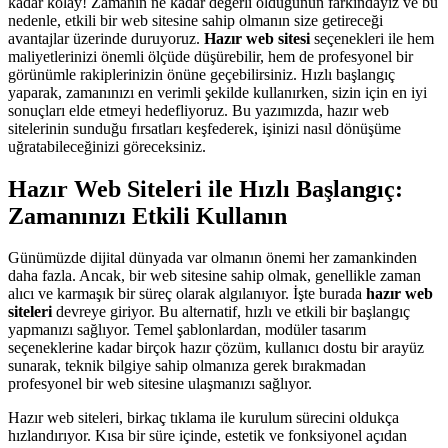
kadar kolay! Zamanın ne kadar değerli olduğunun farkındayız ve bu
nedenle, etkili bir web sitesine sahip olmanın size getireceği
avantajlar üzerinde duruyoruz.
Hazır web sitesi
seçenekleri ile hem
maliyetlerinizi önemli ölçüde düşürebilir, hem de profesyonel bir
görünümle rakiplerinizin önüne geçebilirsiniz. Hızlı başlangıç
yaparak, zamanınızı en verimli şekilde kullanırken, sizin için en iyi
sonuçları elde etmeyi hedefliyoruz. Bu yazımızda, hazır web
sitelerinin sunduğu fırsatları keşfederek, işinizi nasıl dönüşüme
uğratabileceğinizi göreceksiniz.
Hazır Web Siteleri ile Hızlı Başlangıç:
Zamanınızı Etkili Kullanın
Günümüzde dijital dünyada var olmanın önemi her zamankinden
daha fazla. Ancak, bir web sitesine sahip olmak, genellikle zaman
alıcı ve karmaşık bir süreç olarak algılanıyor. İşte burada
hazır web
siteleri
devreye giriyor. Bu alternatif, hızlı ve etkili bir başlangıç
yapmanızı sağlıyor. Temel şablonlardan, modüler tasarım
seçeneklerine kadar birçok hazır çözüm, kullanıcı dostu bir arayüz
sunarak, teknik bilgiye sahip olmanıza gerek bırakmadan
profesyonel bir web sitesine ulaşmanızı sağlıyor.
Hazır web siteleri, birkaç tıklama ile kurulum sürecini oldukça
hızlandırıyor. Kısa bir süre içinde, estetik ve fonksiyonel açıdan