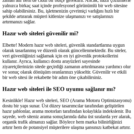
zaman alır hem de ciddi bir bütçe gerektirir. Ancak, hazır çözümlerle
yalnızca birkaç saat içinde profesyonel görünümlü bir web sitesine
sahip olabilirsiniz. Bu, işletmenizin çevrimiçi varlığını hızlı bir
şekilde artırarak müşteri kitlenize ulaşmanızı ve satışlarınızı
artırmanızı sağlar.
Hazır web siteleri güvenilir mi?
Elbette! Modern hazır web siteleri, güvenlik standartlarına uygun
olarak tasarlanmış ve düzenli olarak güncellenmektedir. Bu siteler,
veri güvenliğinizi sağlamak için en iyi güvenlik protokollerini
kullanır. Ayrıca, kullanıcı dostu arayüzleri sayesinde
ziyaretçilerinizin sitede geçirdiği zamanın artırılmasına yardımcı olur
ve sonuç olarak dönüşüm oranlarınızı yükseltir. Güvenilir ve etkili
bir web sitesi ile rekabette bir adım öne çıkabilirsiniz.
Hazır web siteleri ile SEO uyumu sağlanır mı?
Kesinlikle! Hazır web siteleri, SEO (Arama Motoru Optimizasyonu)
dostu bir yapı sunar. Üst düzey tasarımcılar tarafından geliştirilen
hazır şablonlar, arama motorları tarafından kolaylıkla indekslenir. Bu
sayede, web siteniz arama sonuçlarında daha üst sıralarda yer alarak,
organik trafik almanızı sağlar. Böylece hem marka bilinirliğinizi
artırır hem de potansiyel müşterilere ulaşma şansınızı katbekat artırır.