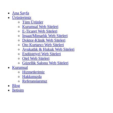
Ana Sayfa
Ürünlerimiz
Tüm Ürünler
Kurumsal Web Siteleri
E-Ticaret Web Siteleri
İnşaat/Mimarlık Web Siteleri
Doktor-Klinik Web Siteleri
Oto Kurtarıcı Web Siteleri
Avukatlık & Hukuk Web Siteleri
Endüstriyel Web Siteleri
Otel Web Siteleri
Güzellik Salonu Web Siteleri
Kurumsal
Hizmetlerimiz
Hakkımızda
Referanslarımız
Blog
İletişim