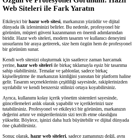
Özgün ve Profesyonel Görünüm: Hazır
Web Siteleri ile Fark Yaratın
Etkileyici bir
hazır web sitesi
, markanızın yüzüdür ve dijital
dünyada ilk izleniminizi belirler. Bu nedenle, profesyonel bir
görünüm, müşteri güveni kazanmanın en önemli adımlarından
biridir. Hazır web siteleri, modern tasarım ve kullanıcı deneyimi
unsurlarını bir araya getirerek, size hem özgün hem de profesyonel
bir görünüm sunar.
Kendi web sitenizi oluşturmak için saatlerce zaman harcamak
yerine,
hazır web siteleri
ile birkaç tıklamayla eşsiz bir tasarıma
sahip olabilirsiniz. Temalar ve şablonlar, sadece birkaç
kişiselleştirme ile markanızın kimliğini yansıtan bir platform haline
gelir. Tasarım seçeneklerinin çeşitliliği sayesinde, rakiplerinizden
sıyrılabilir ve kendi benzersiz stilinizi ortaya koyabilirsiniz.
Ayrıca, kullanımı kolay içerik yönetim sistemleri sayesinde,
güncellemeleri anlık olarak yapabilir ve içeriklerinizi taze
tutabilirsiniz. Profesyonel ve etkileyici bir görünüm, markanızın
değerini artırır ve müşterilerinizin sizi tercih etme olasılığını
yükseltir. Böylece, işinizi daha hızlı büyütebilir ve dijital dünyada
öne çıkabilirsiniz.
Sonuç olarak,
hazır web siteleri
, sadece zamanınızı değil, aynı