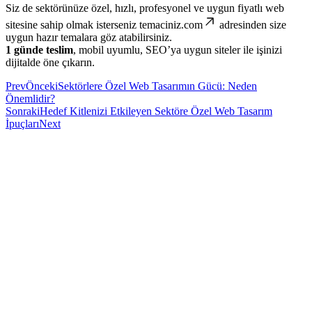
Siz de sektörünüze özel, hızlı, profesyonel ve uygun fiyatlı web
sitesine sahip olmak isterseniz
temaciniz.com
adresinden size
uygun hazır temalara göz atabilirsiniz.
1 günde teslim
, mobil uyumlu, SEO’ya uygun siteler ile işinizi
dijitalde öne çıkarın.
Prev
Önceki
Sektörlere Özel Web Tasarımın Gücü: Neden
Önemlidir?
Sonraki
Hedef Kitlenizi Etkileyen Sektöre Özel Web Tasarım
İpuçları
Next