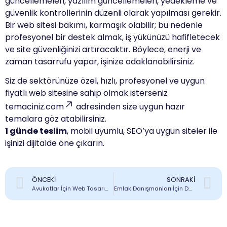
güncellemeleri, yazılım güncellemeleri, yedekleme ve
güvenlik kontrollerinin düzenli olarak yapılması gerekir.
Bir web sitesi bakımı, karmaşık olabilir; bu nedenle
profesyonel bir destek almak, iş yükünüzü hafifletecek
ve site güvenliğinizi artıracaktır. Böylece, enerji ve
zaman tasarrufu yapar, işinize odaklanabilirsiniz.
Siz de sektörünüze özel, hızlı, profesyonel ve uygun
fiyatlı web sitesine sahip olmak isterseniz
temaciniz.com
adresinden size uygun hazır
temalara göz atabilirsiniz.
1 günde teslim
, mobil uyumlu, SEO’ya uygun siteler ile
işinizi dijitalde öne çıkarın.
ÖNCEKI
SONRAKI
Avukatlar İçin Web Tasarım Rehberi: Güven Veren Siteler Nasıl Olmalı?
Emlak Danışmanları İçin Dönüşüm Odaklı Web Tasarım İpuçları