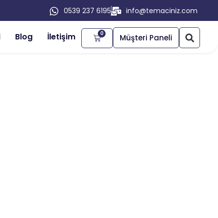
0539 237 6195
info@temaciniz.com
0
l
Blog
İletişim
Müşteri Paneli