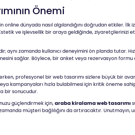
rımının Önemi
zin online dünyada nasıl algılandığını doğrudan etkiler. İlk i
stetik ve işlevsellik bir araya geldiğinde, ziyaretçilerinizi
ldir; aynı zamanda kullanıcı deneyimini ön planda tutar. Hı
la gezmesini sağlar. Böylece, bir anket veya rezervasyon for
rken, profesyonel bir web tasarımı sizlere büyük bir avant
 veya kampanyaları hızla bulabilmesi için kritik öneme sa
a bir sonucudur.
nuzu güçlendirmek için,
araba kiralama web tasarımı
s
ynı zamanda müşteri bağlılığını da artıracaktır. Unutmayı