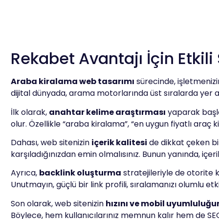
Rekabet Avantajı İçin Etkili 
Araba kiralama web tasarımı
sürecinde, işletmenizi
dijital dünyada, arama motorlarında üst sıralarda yer al
İlk olarak,
anahtar kelime araştırması
yaparak başlay
olur. Özellikle “araba kiralama”, “en uygun fiyatlı araç 
Dahası, web sitenizin
içerik kalitesi
de dikkat çeken bir
karşıladığınızdan emin olmalısınız. Bunun yanında, içerik
Ayrıca,
backlink oluşturma
stratejileriyle de otorite 
Unutmayın, güçlü bir link profili, sıralamanızı olumlu etki
Son olarak, web sitenizin
hızını ve mobil uyumluluğu
Böylece, hem kullanıcılarınız memnun kalır hem de SEO 