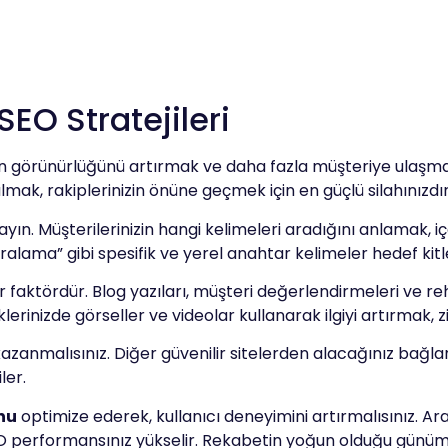
SEO Stratejileri
n görünürlüğünü artırmak ve daha fazla müşteriye ulaşmak i
mak, rakiplerinizin önüne geçmek için en güçlü silahınızdır
ın. Müşterilerinizin hangi kelimeleri aradığını anlamak, i
kiralama” gibi spesifik ve yerel anahtar kelimeler hedef kitl
 faktördür. Blog yazıları, müşteri değerlendirmeleri ve rehbe
lerinizde görseller ve videolar kullanarak ilgiyi artırmak, z
kazanmalısınız. Diğer güvenilir sitelerden alacağınız bağlant
ler.
nu
optimize ederek, kullanıcı deneyimini artırmalısınız. Ara
performansınız yükselir. Rekabetin yoğun olduğu günümüzde