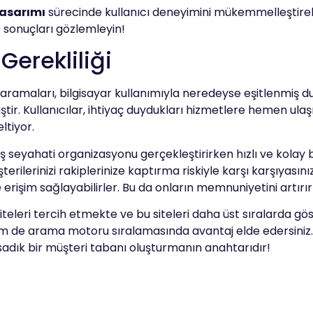
asarımı
sürecinde kullanıcı deneyimini mükemmelleştirebi
e sonuçları gözlemleyin!
erekliliği
aramaları, bilgisayar kullanımıyla neredeyse eşitlenmiş 
miştir. Kullanıcılar, ihtiyaç duydukları hizmetlere hemen u
ltiyor.
iş seyahati organizasyonu gerçekleştirirken hızlı ve kolay 
rilerinizi rakiplerinize kaptırma riskiyle karşı karşıyasını
rişim sağlayabilirler. Bu da onların memnuniyetini artırır 
eleri tercih etmekte ve bu siteleri daha üst sıralarda gö
r hem de arama motoru sıralamasında avantaj elde edersiniz
adık bir müşteri tabanı oluşturmanın anahtarıdır!