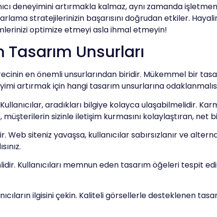
nıcı deneyimini artırmakla kalmaz, aynı zamanda işletmeniz
azarlama stratejilerinizin başarısını doğrudan etkiler. Haya
lerinizi optimize etmeyi asla ihmal etmeyin!
n Tasarım Unsurları
ecinin en önemli unsurlarından biridir. Mükemmel bir tasa
yimi artırmak için hangi tasarım unsurlarına odaklanmalıs
 Kullanıcılar, aradıkları bilgiye kolayca ulaşabilmelidir. Ka
üşterilerin sizinle iletişim kurmasını kolaylaştıran, net b
r. Web siteniz yavaşsa, kullanıcılar sabırsızlanır ve alternat
sınız.
mlidir. Kullanıcıları memnun eden tasarım öğeleri tespit e
anıcıların ilgisini çekin. Kaliteli görsellerle desteklenen tas