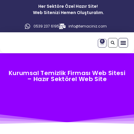
Her Sektöre Özel Hazır Site!
Web Sitenizi Hemen Oluşturalım.
0539 237 6195
info@temaciniz.com
0
Kurumsal Temizlik Firması Web Sitesi
– Hazır Sektörel Web Site