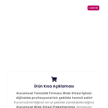
Lisanslı
Ürün Kısa Açıklaması
Kurumsal Temizlik Firması Web Sitesi
İşinizi
dijitalde profesyonel bir şekilde temsil edin!
Kurumsal kimliğinizi en iyi şekilde yansıtabileceğiniz
Kurumsal Web Sitesi Paketlerimiz
, firmanızın